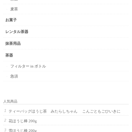
麦茶
お菓子
レンタル茶器
抹茶用品
茶器
フィルター in ボトル
急須
人気商品
ティーバッグほうじ茶 みたらしちゃん こんごともごひいきに
花ほうじ棒 200g
雪ほうじ棒 200g