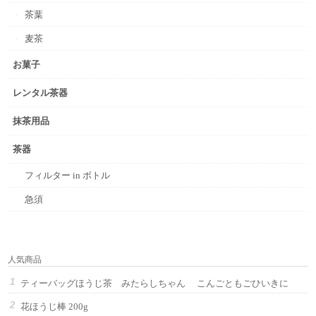
茶葉
麦茶
お菓子
レンタル茶器
抹茶用品
茶器
フィルター in ボトル
急須
人気商品
ティーバッグほうじ茶 みたらしちゃん こんごともごひいきに
花ほうじ棒 200g