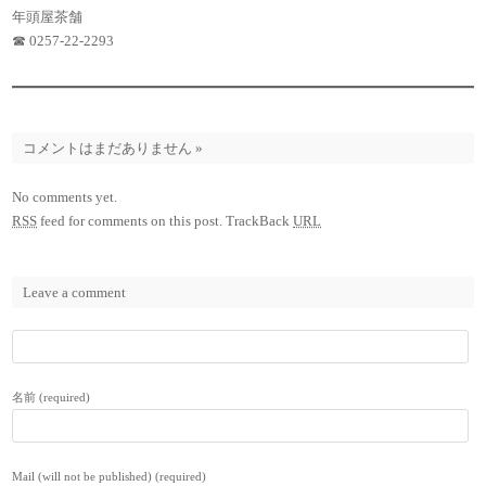
年頭屋茶舗
☎ 0257-22-2293
コメントはまだありません
»
No comments yet.
RSS
feed for comments on this post.
TrackBack
URL
Leave a comment
名前 (required)
Mail (will not be published) (required)