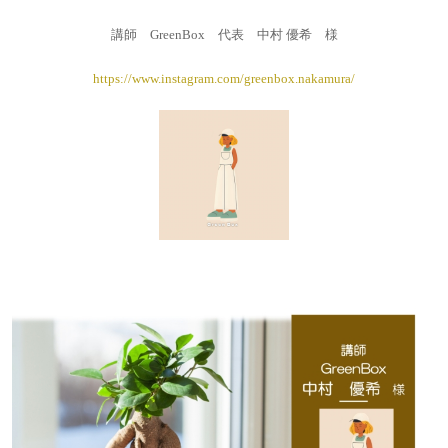
講師 GreenBox 代表 中村 優希 様
https://www.instagram.com/greenbox.nakamura/