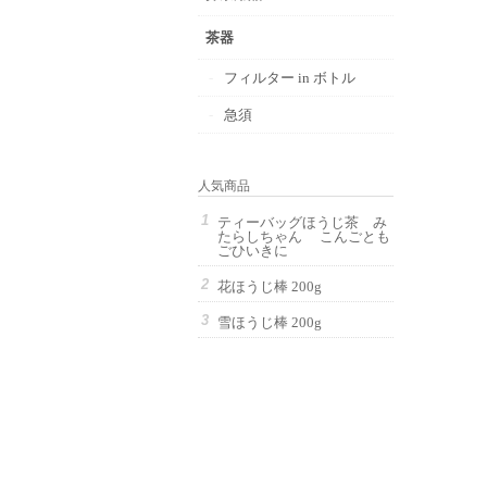
茶器
フィルター in ボトル
急須
人気商品
ティーバッグほうじ茶 み
たらしちゃん こんごとも
ごひいきに
花ほうじ棒 200g
雪ほうじ棒 200g