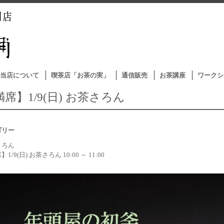
当店について
喫茶店「お茶の実」
通信販売
お茶講座
ワークシ
席】1/9(日) お茶さろん
ゴリー
さろん
1/9(日) お茶さろん 10:00 ～ 11:00