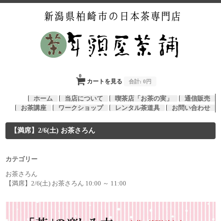
0
カートを見る
合計:
0円
ホーム
当店について
喫茶店「お茶の実」
通信販売
お茶講座
ワークショップ
レンタル茶道具
お問い合わせ
【満席】2/6(土) お茶さろん
カテゴリー
お茶さろん
【満席】2/6(土) お茶さろん 10:00 ～ 11:00