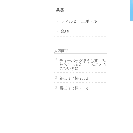
茶器
フィルター in ボトル
急須
人気商品
ティーバッグほうじ茶 み
たらしちゃん こんごとも
ごひいきに
花ほうじ棒 200g
雪ほうじ棒 200g