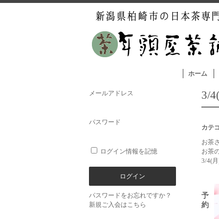
ホーム
3
メールアドレス
パスワード
カテ
お茶
ログイン情報を記憶
お茶
3/4
予
パスワードをお忘れですか？
約
新規ご入会はこちら