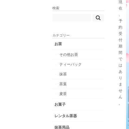
現
在
検索
、
予
約
受
カテゴリー
付
お茶
期
間
その他お茶
で
ティーバック
は
あ
抹茶
り
茶葉
ま
せ
麦茶
ん
。
お菓子
レンタル茶器
抹茶用品