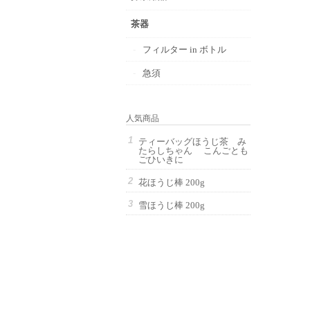
茶器
フィルター in ボトル
急須
人気商品
ティーバッグほうじ茶 み
たらしちゃん こんごとも
ごひいきに
花ほうじ棒 200g
雪ほうじ棒 200g