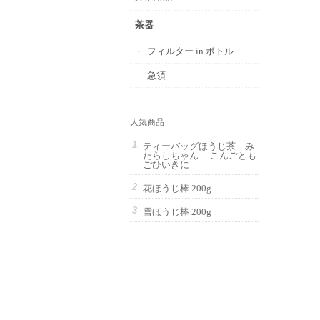
茶器
フィルター in ボトル
急須
人気商品
ティーバッグほうじ茶 み
たらしちゃん こんごとも
ごひいきに
花ほうじ棒 200g
雪ほうじ棒 200g