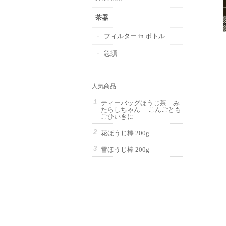
茶器
フィルター in ボトル
急須
人気商品
ティーバッグほうじ茶 み
たらしちゃん こんごとも
ごひいきに
花ほうじ棒 200g
雪ほうじ棒 200g