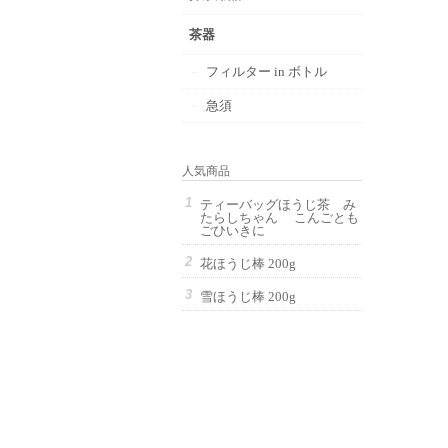
茶器
フィルター in ボトル
急須
人気商品
ティーバッグほうじ茶 み
たらしちゃん こんごとも
ごひいきに
花ほうじ棒 200g
雪ほうじ棒 200g