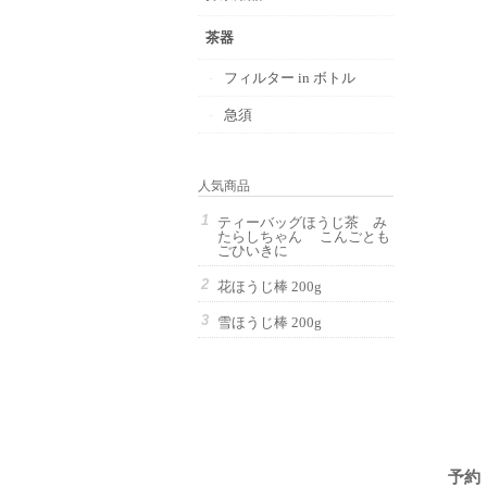
茶器
フィルター in ボトル
急須
人気商品
ティーバッグほうじ茶 み
たらしちゃん こんごとも
ごひいきに
花ほうじ棒 200g
雪ほうじ棒 200g
予約