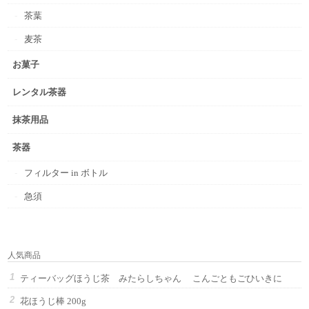
茶葉
麦茶
お菓子
レンタル茶器
抹茶用品
茶器
フィルター in ボトル
急須
人気商品
ティーバッグほうじ茶 みたらしちゃん こんごともごひいきに
花ほうじ棒 200g