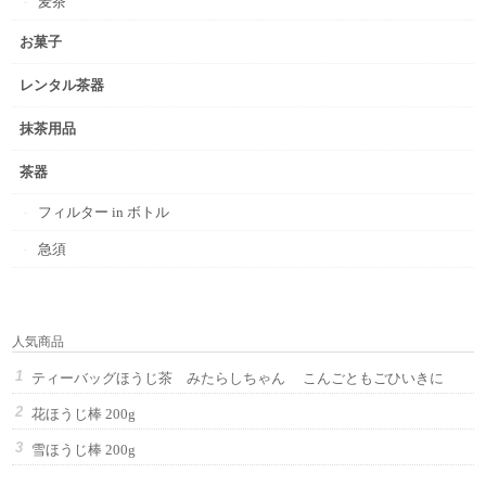
麦茶
お菓子
レンタル茶器
抹茶用品
茶器
フィルター in ボトル
急須
人気商品
ティーバッグほうじ茶 みたらしちゃん こんごともごひいきに
花ほうじ棒 200g
雪ほうじ棒 200g