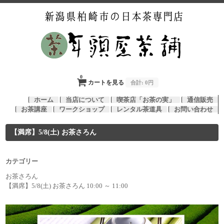
0
カートを見る
合計:
0円
ホーム
当店について
喫茶店「お茶の実」
通信販売
お茶講座
ワークショップ
レンタル茶道具
お問い合わせ
【満席】5/8(土) お茶さろん
カテゴリー
お茶さろん
【満席】5/8(土) お茶さろん 10:00 ～ 11:00