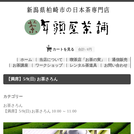
0
カートを見る
合計:
0円
ホーム
当店について
喫茶店「お茶の実」
通信販売
お茶講座
ワークショップ
レンタル茶道具
お問い合わせ
【満席】5/9(日) お茶さろん
カテゴリー
お茶さろん
【満席】5/9(日) お茶さろん 10:00 ～ 11:00