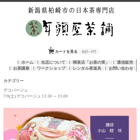
0
カートを見る
合計:
0円
ホーム
当店について
喫茶店「お茶の実」
通信販売
お茶講座
ワークショップ
レンタル茶道具
お問い合わせ
カテゴリー
デコパージュ
7/9(土) デコパージュ 13:30 ～ 15:00