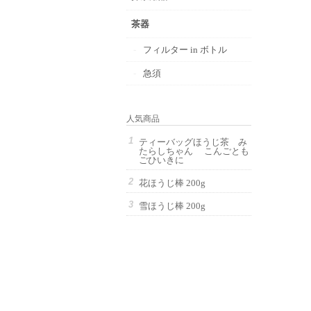
茶器
フィルター in ボトル
急須
人気商品
ティーバッグほうじ茶 み
たらしちゃん こんごとも
ごひいきに
花ほうじ棒 200g
雪ほうじ棒 200g