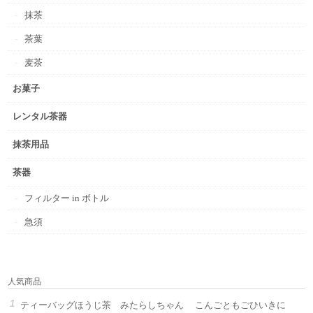
抹茶
茶葉
麦茶
お菓子
レンタル茶器
抹茶用品
茶器
フィルター in ボトル
急須
人気商品
ティーバッグほうじ茶 みたらしちゃん こんごともごひいきに