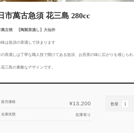
日市萬古急須 花三島 280cc
市萬古焼 【陶製茶漉し】大仙作
の味は急須の茶漉しで決まります
作の茶漉しは丁寧な職人技で開けてある急須、お煎茶の味に広がりを感じられ
も花三島の素敵なデザインです。
販売価格
¥13,200
数量
在庫状態
在庫有り