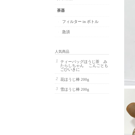
茶器
フィルター in ボトル
急須
人気商品
ティーバッグほうじ茶 み
たらしちゃん こんごとも
ごひいきに
花ほうじ棒 200g
雪ほうじ棒 200g