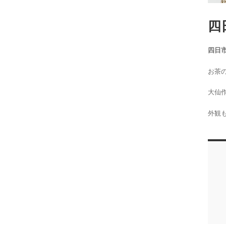
四
四日
お茶
大仙
外観