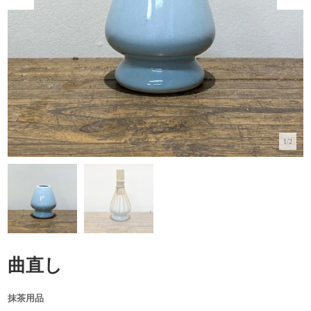
1/2
曲直し
抹茶用品