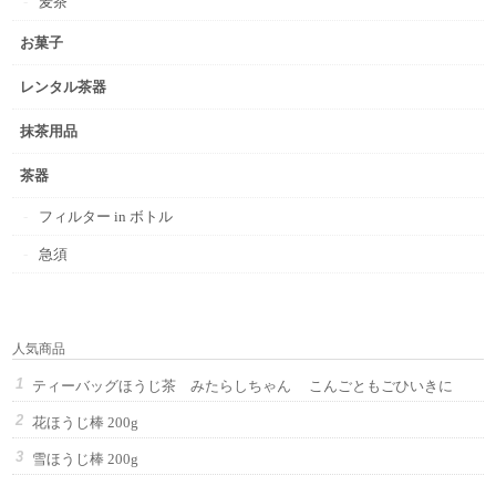
麦茶
お菓子
レンタル茶器
抹茶用品
茶器
フィルター in ボトル
急須
人気商品
ティーバッグほうじ茶 みたらしちゃん こんごともごひいきに
花ほうじ棒 200g
雪ほうじ棒 200g