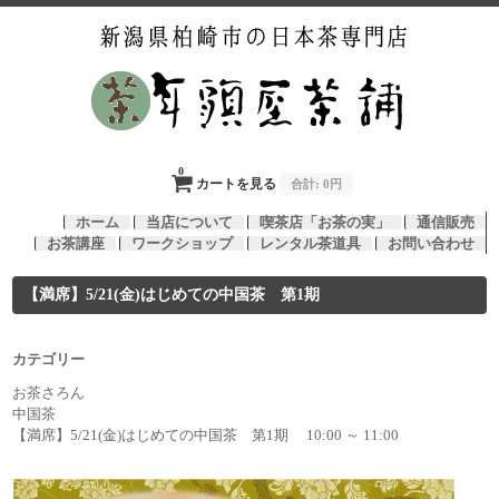
0
カートを見る
合計:
0円
ホーム
当店について
喫茶店「お茶の実」
通信販売
お茶講座
ワークショップ
レンタル茶道具
お問い合わせ
【満席】5/21(金)はじめての中国茶 第1期
カテゴリー
お茶さろん
中国茶
【満席】5/21(金)はじめての中国茶 第1期 10:00 ～ 11:00