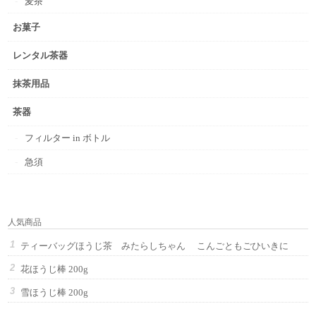
麦茶
お菓子
レンタル茶器
抹茶用品
茶器
フィルター in ボトル
急須
人気商品
ティーバッグほうじ茶 みたらしちゃん こんごともごひいきに
花ほうじ棒 200g
雪ほうじ棒 200g