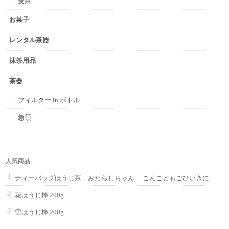
麦茶
お菓子
レンタル茶器
抹茶用品
茶器
フィルター in ボトル
急須
人気商品
ティーバッグほうじ茶 みたらしちゃん こんごともごひいきに
花ほうじ棒 200g
雪ほうじ棒 200g