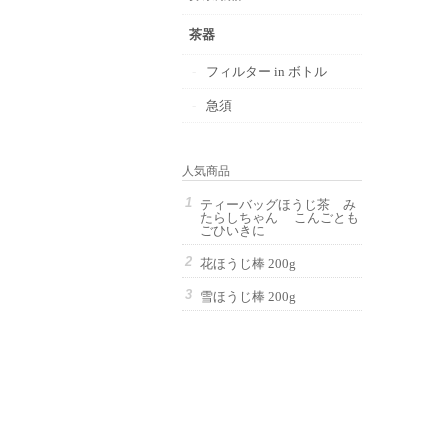
茶器
フィルター in ボトル
急須
人気商品
ティーバッグほうじ茶 み
たらしちゃん こんごとも
ごひいきに
花ほうじ棒 200g
雪ほうじ棒 200g